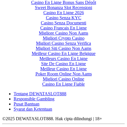
Casino En Ligne Bonus Sans Dépôt
Sweet Bonanza Slot Recensioni
Casino En Ligne 2026
Casino Senza KYC
Casino Senza Documenti
Casino Français En Ligne
Migliore Casino Non Aams
Migliori Crypto Casino
Migliori Casino Senza Verifica
Migliori Siti Casino Non Aams
Meilleur Casino En Ligne Belgique
Meilleurs Casino En Ligne
Site De Casino En Ligne
Meilleur Casino En Ligne
Poker Room Online Non Aams
Migliori Casino Online
Casino En Ligne Fiable
Tentang DEWATASLOT888
Responsible Gambling
Pusat Bantuan
Syarat dan Ketentuan
©2025 DEWATASLOT888. Hak cipta dilindungi | 18+