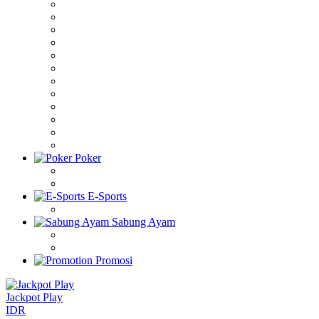
Poker
E-Sports
Sabung Ayam
Promosi
Jackpot
Play
IDR