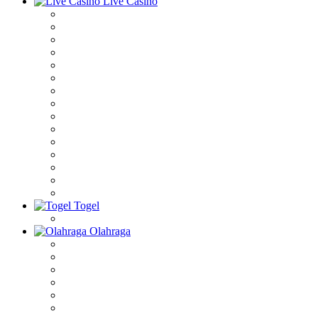
Live Casino
Togel
Olahraga