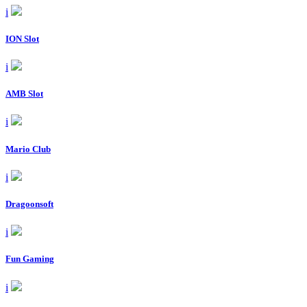
i
ION Slot
i
AMB Slot
i
Mario Club
i
Dragoonsoft
i
Fun Gaming
i