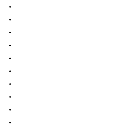
Live Casino