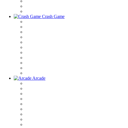
Crash Game
Arcade