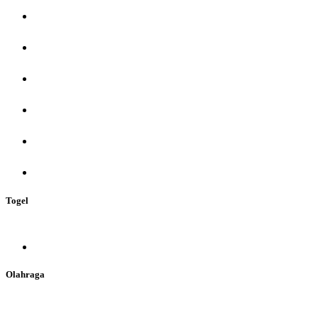
Togel
Olahraga