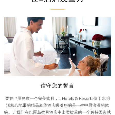
信守您的誓言
要在巴厘岛度一个完美蜜月，L Hotels & Resorts位于水明
漾核心地带的精品豪华酒店吸引您的是一生中最浪漫的体
验。让我们在巴厘岛蜜月酒店中出类拔萃的一个独特因素就