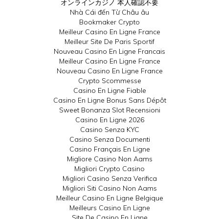
オンラインカジノ 本人確認不要
Nhà Cái đến Từ Châu âu
Bookmaker Crypto
Meilleur Casino En Ligne France
Meilleur Site De Paris Sportif
Nouveau Casino En Ligne Francais
Meilleur Casino En Ligne France
Nouveau Casino En Ligne France
Crypto Scommesse
Casino En Ligne Fiable
Casino En Ligne Bonus Sans Dépôt
Sweet Bonanza Slot Recensioni
Casino En Ligne 2026
Casino Senza KYC
Casino Senza Documenti
Casino Français En Ligne
Migliore Casino Non Aams
Migliori Crypto Casino
Migliori Casino Senza Verifica
Migliori Siti Casino Non Aams
Meilleur Casino En Ligne Belgique
Meilleurs Casino En Ligne
Site De Casino En Ligne