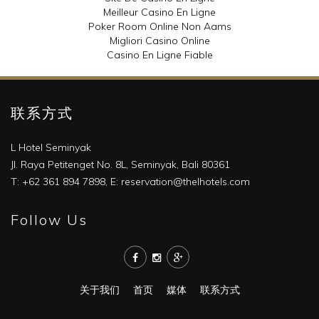
Meilleur Casino En Ligne
Poker Room Online Non Aams
Migliori Casino Online
Casino En Ligne Fiable
联系方式
L Hotel Seminyak
Jl. Raya Petitenget No. 8L, Seminyak, Bali 80361
T: +62 361 894 7898, E:
reservation@thelhotels.com
Follow Us
关于我们
首页
媒体
联系方式