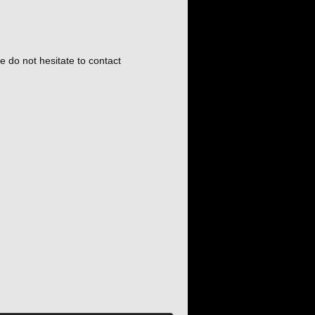
 do not hesitate to contact