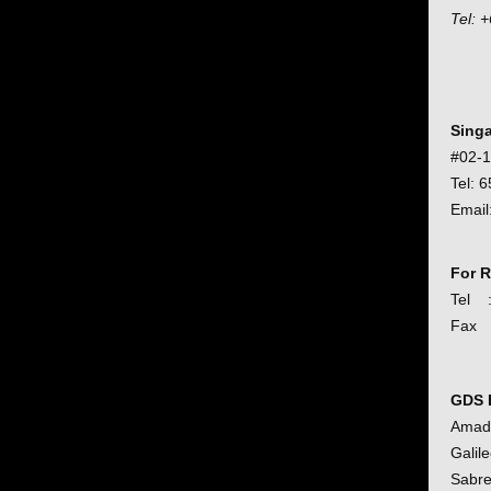
Tel: 
Singa
#02-1
Tel: 
Email
For R
Tel :
Fax :
GDS 
Amad
Galil
Sabre