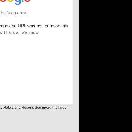
L Hotels and Resorts Seminyak in a larger