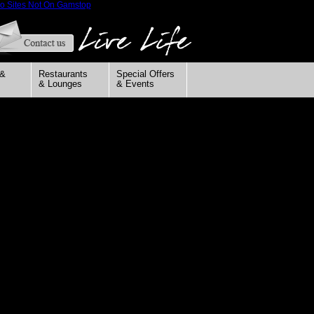
o Sites Not On Gamstop
 &
Restaurants
Special Offers
& Lounges
& Events