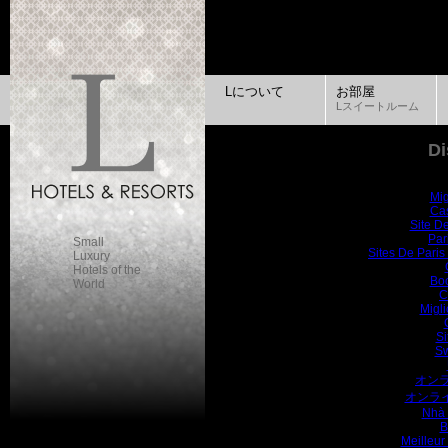
Lについて
お部屋
Lスイートルーム
Di
Mig
Cas
Site De
Par
Small
Sites De Paris
Luxury
Hotels of the
Bo
World
C
Migl
Si
Sw
オンラ
オンラ
Nhà 
B
Meilleur