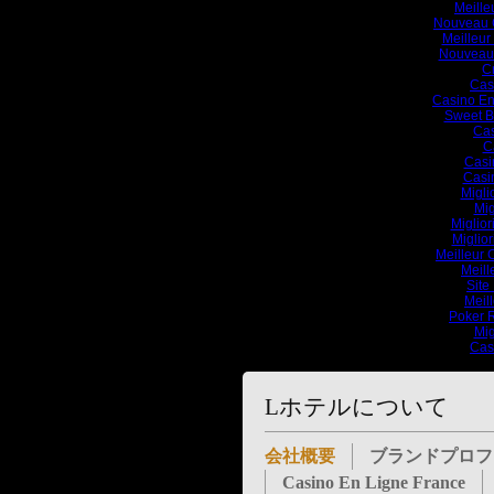
Meille
Nouveau C
Meilleur
Nouveau 
C
Cas
Casino En
Sweet B
Cas
C
Casi
Casi
Migli
Mig
Miglior
Miglio
Meilleur 
Meill
Site
Meil
Poker 
Mig
Cas
Lホテルについて
会社概要
ブランドプロフ
Casino En Ligne France