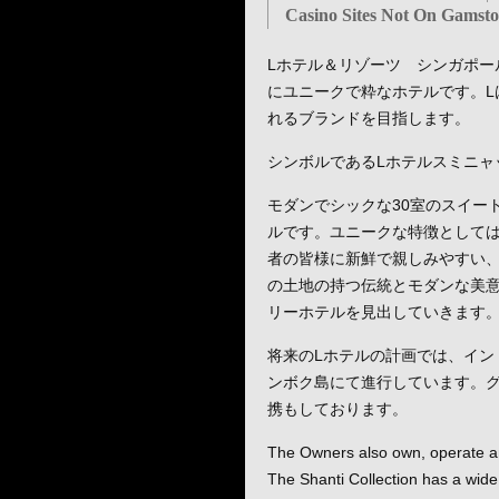
Casino Sites Not On Gamst
Lホテル＆リゾーツ シンガポー
にユニークで粋なホテルです。
れるブランドを目指します。
シンボルであるLホテルスミニャッ
モダンでシックな30室のスイー
ルです。ユニークな特徴として
者の皆様に新鮮で親しみやすい
の土地の持つ伝統とモダンな美
リーホテルを見出していきます
将来のLホテルの計画では、イン
ンボク島にて進行しています。
携もしております。
The Owners also own, operate an
The Shanti Collection has a wid