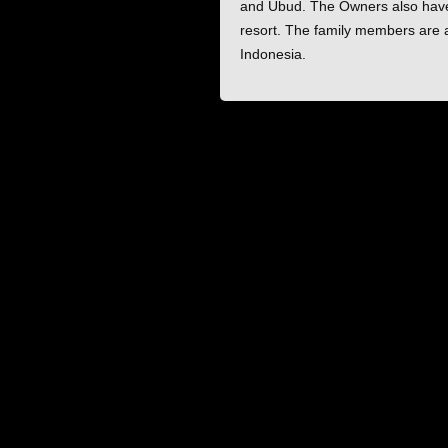
and Ubud. The Owners also have 
resort. The family members are al
Indonesia.