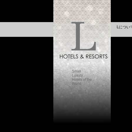
Lについ
Small
Luxury
Hotels of the
World