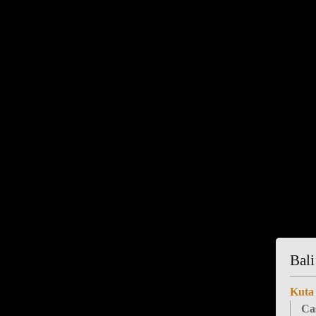
Bali
Kuta
Ca