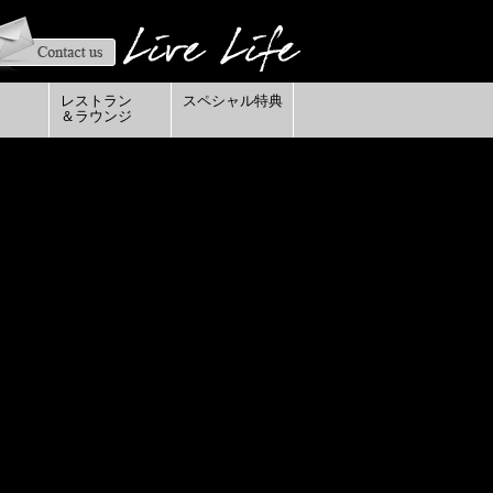
レストラン
スペシャル特典
＆ラウンジ