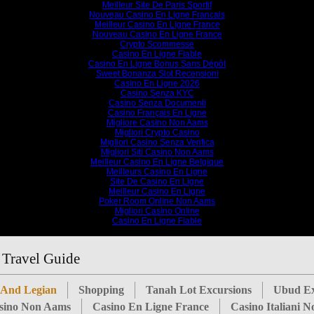
Meilleur Site De Paris Sportif
Nouveau Casino En Ligne Francais
Meilleur Casino En Ligne France
Nouveau Casino En Ligne France
Crypto Scommesse
Casino En Ligne Fiable
Casino En Ligne Bonus Sans Dépôt
Sweet Bonanza Slot Recensioni
Casino En Ligne 2026
Casino Senza KYC
Casino Senza Documenti
Casino Français En Ligne
Migliore Casino Non Aams
Migliori Crypto Casino
Migliori Casino Senza Verifica
Migliori Siti Casino Non Aams
Meilleur Casino En Ligne Belgique
Meilleurs Casino En Ligne
Site De Casino En Ligne
Meilleur Casino En Ligne
Poker Room Online Non Aams
Migliori Casino Online
Casino En Ligne Fiable
 Travel Guide
 And Legian
Shopping
Tanah Lot Excursions
Ubud Ex
sino Non Aams
Casino En Ligne France
Casino Italiani 