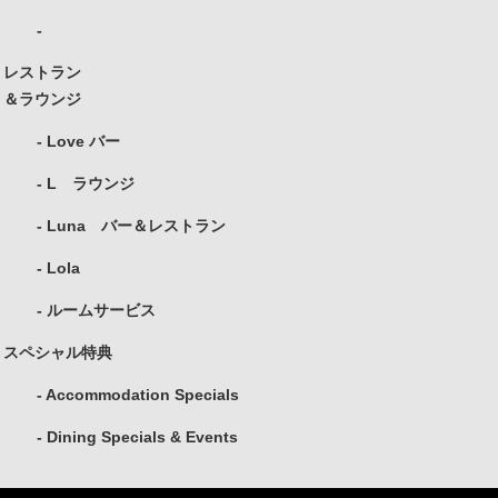
-
レストラン
＆ラウンジ
- Love バー
- L ラウンジ
- Luna バー＆レストラン
- Lola
- ルームサービス
スペシャル特典
- Accommodation Specials
- Dining Specials & Events